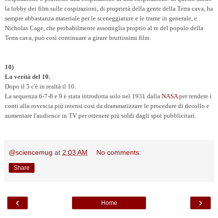
la lobby dei film sulle cospirazioni, di proprietà della gente della Terra cava, ha
sempre abbastanza materiale per le sceneggiature e le trame in generale, e
Nicholas Cage, che probabilmente assomiglia proprio al re del popolo della
Terra cava, può così continuare a girare bruttissimi film.
10)
La verità del 10.
Dopo il 5 c'è in realtà il 10.
La sequenza 6-7-8 e 9 è stata introdotta solo nel 1931 dalla
NASA
per rendere i
conti alla rovescia più intensi così da drammatizzare le procedure di decollo e
aumentare l'audience in TV per ottenere più soldi dagli spot pubblicitari.
@sciencemug
at
2:03 AM
No comments:
Share
‹
›
Home