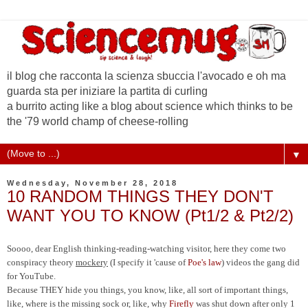
il blog che racconta la scienza sbuccia l'avocado e oh ma
guarda sta per iniziare la partita di curling
a burrito acting like a blog about science which thinks to be
the '79 world champ of cheese-rolling
▼
Wednesday, November 28, 2018
10 RANDOM THINGS THEY DON'T
WANT YOU TO KNOW (Pt1/2 & Pt2/2)
Soooo, dear English thinking-reading-watching visitor, here they come two
conspiracy theory
mockery
(I specify it 'cause of
Poe's law
) videos the gang did
for YouTube.
Because THEY hide you things, you know, like, all sort of important things,
like, where is the missing sock or, like, why
Firefly
was shut down after only 1