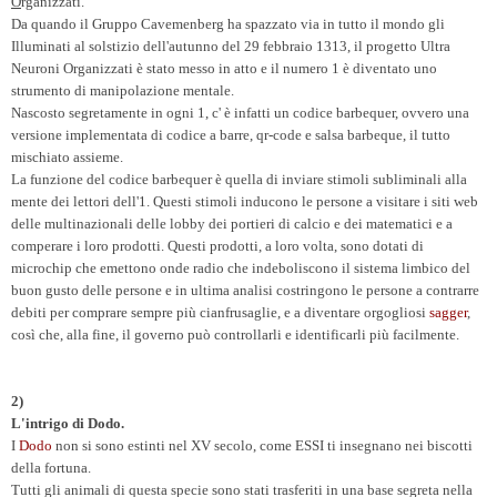
O
rganizzati.
Da quando il Gruppo Cavemenberg ha spazzato via in tutto il mondo gli
Illuminati al solstizio dell'autunno del 29 febbraio 1313, il progetto Ultra
Neuroni Organizzati è stato messo in atto e il numero 1 è diventato uno
strumento di manipolazione mentale.
Nascosto segretamente in ogni 1, c' è infatti un codice barbequer, ovvero una
versione implementata di codice a barre, qr-code e salsa barbeque, il tutto
mischiato assieme.
La funzione del codice barbequer è quella di inviare stimoli subliminali alla
mente dei lettori dell'1. Questi stimoli inducono le persone a visitare i siti web
delle multinazionali delle lobby dei portieri di calcio e dei matematici e a
comperare i loro prodotti. Questi prodotti, a loro volta, sono dotati di
microchip che emettono onde radio che indeboliscono il sistema limbico del
buon gusto delle persone e in ultima analisi costringono le persone a contrarre
debiti per comprare sempre più cianfrusaglie, e a diventare orgogliosi
sagger
,
così che, alla fine, il governo può controllarli e identificarli più facilmente.
2)
L'intrigo di Dodo.
I
Dodo
non si sono estinti nel XV secolo, come ESSI ti insegnano nei biscotti
della fortuna.
Tutti gli animali di questa specie sono stati trasferiti in una base segreta nella