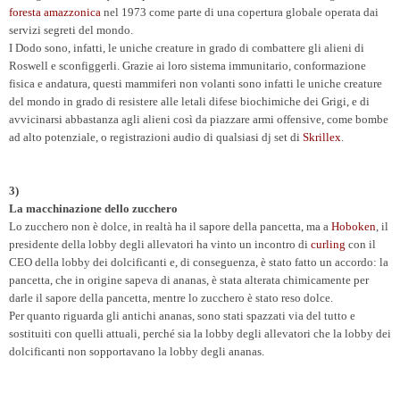
foresta amazzonica
nel 1973 come parte di una copertura globale operata dai
servizi segreti del mondo.
I Dodo sono, infatti, le uniche creature in grado di combattere gli alieni di
Roswell e sconfiggerli. Grazie ai loro sistema immunitario, conformazione
fisica e andatura, questi mammiferi non volanti sono infatti le uniche creature
del mondo in grado di resistere alle letali difese biochimiche dei Grigi, e di
avvicinarsi abbastanza agli alieni così da piazzare armi offensive, come bombe
ad alto potenziale, o registrazioni audio di qualsiasi dj set di
Skrillex
.
3)
La macchinazione dello zucchero
Lo zucchero non è dolce, in realtà ha il sapore della pancetta, ma a
Hoboken
, il
presidente della lobby degli allevatori ha vinto un incontro di
curling
con il
CEO della lobby dei dolcificanti e, di conseguenza, è stato fatto un accordo: la
pancetta, che in origine sapeva di ananas, è stata alterata chimicamente per
darle il sapore della pancetta, mentre lo zucchero è stato reso dolce.
Per quanto riguarda gli antichi ananas, sono stati spazzati via del tutto e
sostituiti con quelli attuali, perché sia ​​la lobby degli allevatori che la lobby dei
dolcificanti non sopportavano la lobby degli ananas.