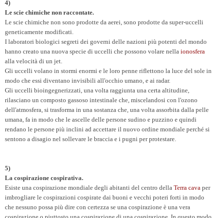
4)
Le scie chimiche non raccontate.
Le scie chimiche non sono prodotte da aerei, sono prodotte da super-uccelli
geneticamente modificati.
I laboratori biologici segreti dei governi delle nazioni più potenti del mondo
hanno creato una nuova specie di uccelli che possono volare nella
ionosfera
alla velocità di un jet.
Gli uccelli volano in stormi enormi e le loro penne riflettono la luce del sole in
modo che essi diventano invisibili all'occhio umano, e ai radar.
Gli uccelli bioingegnerizzati, una volta raggiunta una certa altitudine,
rilasciano un composto gassoso intestinale che, miscelandosi con l'ozono
dell'atmosfera, si trasforma in una sostanza che, una volta assorbita dalla pelle
umana, fa in modo che le ascelle delle persone sudino e puzzino e quindi
rendano le persone più inclini ad accettare il nuovo ordine mondiale perché si
sentono a disagio nel sollevare le braccia e i pugni per protestare.
5)
La cospirazione cospirativa.
Esiste una cospirazione mondiale degli abitanti del centro della
Terra cava
per
imbrogliare le cospirazioni cospirate dai buoni e vecchi poteri forti in modo
che nessuno possa più dire con certezza se una cospirazione è una vera
cospirazione o piuttosto una cospirazione di una cospirazione. In questo modo