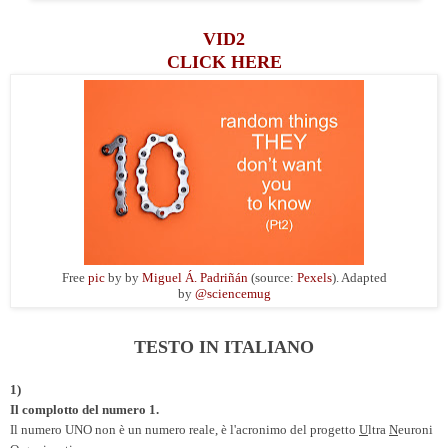
VID2
CLICK HERE
Free
pic
by by
Miguel Á. Padriñán
(source:
Pexels
). Adapted
by
@sciencemug
TESTO IN ITALIANO
1)
Il complotto del numero 1.
Il numero UNO non è un numero reale, è l'acronimo del progetto
U
ltra
N
euroni